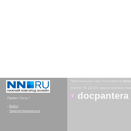
Персональный сайт пользователя
docp
портрет № 157166 зарегистрирован боле
docpantera
Привет, Гость !
-
Войти
-
Зарегистрироваться