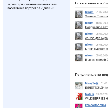
Новые записи в бл
зарегистрированные пользователи
посетившие портрет за 7 дней - 0
nikom
21.07.202
Хотел в IT - поп
nikom
18.07.202
Полдневное лет
nikom
08.07.202
Азбука для Бура
nikom
05.06.202
К Дню русского 
nikom
05.06.202
В связи с пмэф-
Популярные за не
Мил@н@
01.08
ЕЛЛЕТТО!!!ДИК
Nata.li
05.08.202
WILDBERRIES Н
комсомолочка