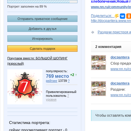
хлебопечения.Новый г
Портрет заполнен на 89 %
www.nn.ru/community/pv/
Поделиться:
Отправить приватное сообщение
http://docpantera.www.n
Добавить в друзья
Раздачи пристроя 
Игнорировать
2 комментария
Сделать подарок
docpantera
Покупаем вместе: БОЛЬШОЙ ШОПИНГ
Сбор предо
(взрослый)
www.nn.ru/co
популярность:
+2 ↑
769 место
рейтинг
13739
?
docpantera
Раздачи:
Привилегированный
www.nn.ru/c
пользователь
7
уровня
Чтобы оставлять ко
Статистика портрета:
сейчас просматривают портрет - 0